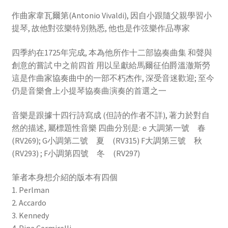
作曲家韋瓦爾第(Antonio Vivaldi), 因自小跟隨父親學習小
提琴, 故他對弦樂特別熟悉, 他也是作弦樂作品專家
四季約在1725年完成, 本為他所作十二部協奏曲集 和聲與
創意的嘗試 中之前四首 用以呈獻給馬爾征伯爵溫澈斯勞
這是作曲家協奏曲中的一部不朽杰作, 深受音迷歡迎; 至今
仍是音樂會上小提琴協奏曲演奏的首選之一
音樂是跟據十四行詩寫成 (但詩的作者不詳), 著力於對自
然的描述, 屬標題性音樂 四曲分別是:ｅ大調第一號 春
(RV269); G小調第二號 夏 (RV315) F大調第三號 秋
(RV293) ; F小調第四號 冬 (RV297)
筆者本身想介紹的版本有四個
1. Perlman
2. Accardo
3. Kennedy