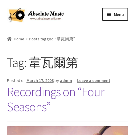
Skip
Skip
Menu
to
to
navigation
content
Home
Home
Posts tagged “韋瓦爾第”
Music Appreciation Notes (Webmaster)
Tag:
韋瓦爾第
Music Appreciation Information
Expand
Record Collection
Posted on
March 17, 2008
by
admin
—
Leave a comment
child
Recordings on “Four
menu
Shop
Seasons”
Contact US