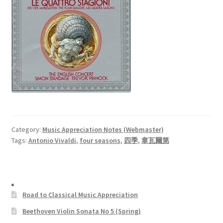
Category:
Music Appreciation Notes (Webmaster)
Tags:
Antonio Vivaldi
,
four seasons
,
四季
,
韋瓦爾第
Road to Classical Music Appreciation
Beethoven Violin Sonata No 5 (Spring)